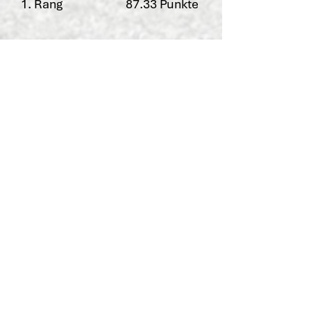
1. Rang
87.33 Punkte
Musikgesellschaft St.
Margrethen
2. Rang
84.00 Punkte
3. Stärkeklasse Brass Band
MG Walensee-Quarten
(Gastverein)
1. Rang
89.00 Punkte